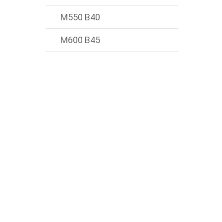
М550 В40
М600 В45